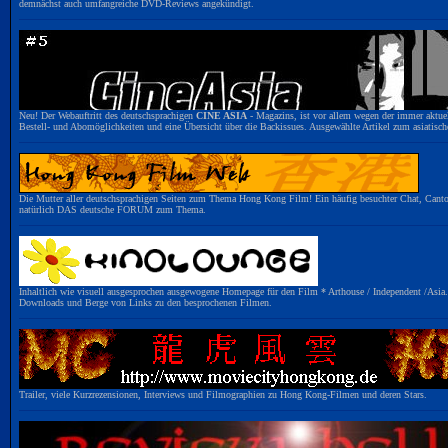
demnächst auch umfangreiche DVD-Reviews angekündigt.
Neu! Der Webauftritt des deutschsprachigen
CINE ASIA
- Magazins, ist vor allem wegen der immer aktuel
Bestell- und Abomöglichkeiten und eine Übersicht über die Backissues. Ausgewählte Artikel zum asiatisch
Die Mutter aller deutschsprachigen Seiten zum Thema Hong Kong Film! Ein häufig besuchter Chat, Can
natürlich DAS deutsche FORUM zum Thema.
Inhaltlich wie visuell ausgesprochen ausgewogene Homepage für den Film * Arthouse / Independent /Asia. 
Downloads und Berge von Links zu den besprochenen Filmen.
Trailer, viele Kurzrezensionen, Interviews und Filmographien zu Hong Kong-Filmen und deren Stars.