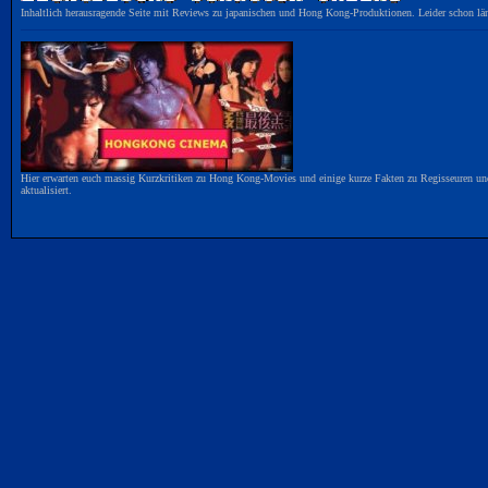
Inhaltlich herausragende Seite mit Reviews zu japanischen und Hong Kong-Produktionen. Leider schon läng
Hier erwarten euch massig Kurzkritiken zu Hong Kong-Movies und einige kurze Fakten zu Regisseuren und Da
aktualisiert.