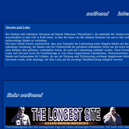
Verweise und Links
Bei direkten oder indirekten Verweisen auf fremde Webseiten ("Hyperlinks"), die außerhalb des Verantwort
ausschließlich in dem Fall in Kraft treten, in dem der Autor von den Inhalten Kenntnis hat und es ihm t
rechtswidriger Inhalte zu verhindern.
Der Autor erklärt hiermit ausdrücklich, dass zum Zeitpunkt der Linksetzung keine illegalen Inhalte auf den
zukünftige Gestaltung, die Inhalte oder die Urheberschaft der gelinkten/verknüpften Seiten hat der Autor kei
allen Inhalten aller gelinkten /verknüpften Seiten, die nach der Linksetzung verändert wurden. Diese Festste
Links und Verweise sowie für Fremdeinträge in vom Autor eingerichteten Gästebüchern, Diskussionsforen un
Inhalte und insbesondere für Schäden, die aus der Nutzung oder Nichtnutzung solcherart dargebotener Inform
verwiesen wurde, nicht derjenige, der über Links auf die jeweilige Veröffentlichung lediglich verweist.
Eine herausragende und sehr umfangreiche Page mit vielen erstklassigen Filmkritiken. Die Seite wird ständ