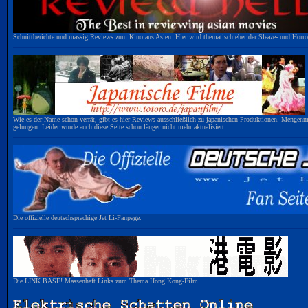
Schnittberichte und massig Reviews zum Kino aus Asien. Hier wird thematisch eher der Sleaze- und Horro
Wie es der Name schon verrät, gibt es hier Reviews ausschließlich zu japanischen Produktionen. Mengenmäßi
gelungen. Leider wurde auch diese Seite schon länger nicht mehr aktualisiert.
Die offizielle deutschsprachige Jet Li-Fanpage.
Die LINK BASE! Massenhaft Links zum Thema Hong Kong-Film.