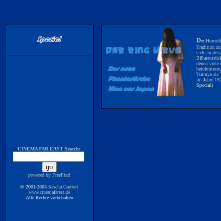
D
er Horrorf
Tradition zu
sich. In des
Bühnenstück
denen viele 
berühmtest
Tsuruya als 
im Jahre 19
Special)
CINEMA FAR EAST Search:
powered by
FreeFind
© 2001-2004
Sascha Garthof
www.cinemafarest.de
Alle Rechte vorbehalten